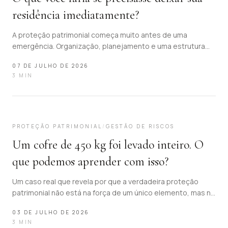
residência imediatamente?
A proteção patrimonial começa muito antes de uma
emergência. Organização, planejamento e uma estrutura
consistente são decisões que ajudam a preservar o que
07 DE JULHO DE 2026
realmente importa, hoje e para o futuro.
3
MIN
07
PROTEÇÃO PATRIMONIAL
/
GESTÃO DE RISCOS
Um cofre de 450 kg foi levado inteiro. O
que podemos aprender com isso?
Um caso real que revela por que a verdadeira proteção
patrimonial não está na força de um único elemento, mas na
integração de um sistema de segurança completo.
03 DE JULHO DE 2026
3
MIN