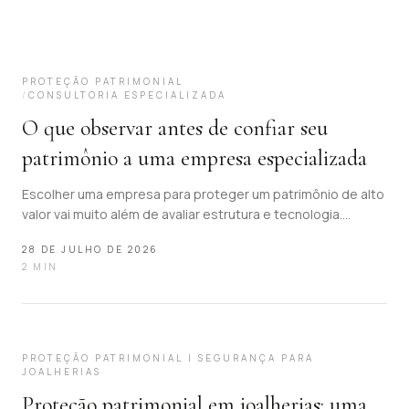
02
PROTEÇÃO PATRIMONIAL
/
CONSULTORIA ESPECIALIZADA
O que observar antes de confiar seu
patrimônio a uma empresa especializada
Escolher uma empresa para proteger um patrimônio de alto
valor vai muito além de avaliar estrutura e tecnologia.
Envolve analisar processos, discrição e consistência ao
28 DE JULHO DE 2026
longo do tempo, elementos que revelam se uma operação
2
MIN
está realmente preparada para essa responsabilidade.
Descubra o que observar antes de confiar seu patrimônio a
uma empresa especializada.
03
PROTEÇÃO PATRIMONIAL | SEGURANÇA PARA
JOALHERIAS
Proteção patrimonial em joalherias: uma