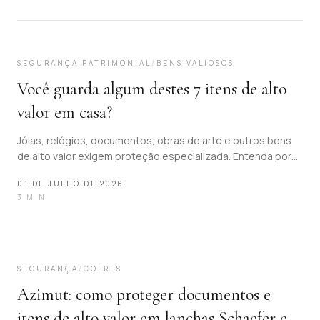
08
SEGURANÇA PATRIMONIAL
/
BENS VALIOSOS
Você guarda algum destes 7 itens de alto
valor em casa?
Jóias, relógios, documentos, obras de arte e outros bens
de alto valor exigem proteção especializada. Entenda por
que preservar seu patrimônio é tão importante quanto
01 DE JULHO DE 2026
construí-lo.
3
MIN
09
SEGURANÇA
/
COFRES
Azimut: como proteger documentos e
itens de alto valor em lanchas Schaefer e