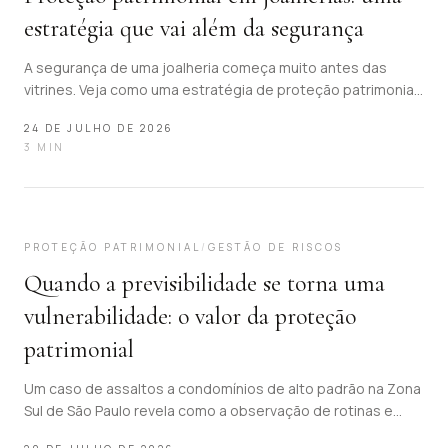
estratégia que vai além da segurança
A segurança de uma joalheria começa muito antes das
vitrines. Veja como uma estratégia de proteção patrimonial
fortalece a operação, preserva a reputação e acompanha a
24 DE JULHO DE 2026
movimentação dos ativos de alto valor.
3
MIN
04
PROTEÇÃO PATRIMONIAL
/
GESTÃO DE RISCOS
Quando a previsibilidade se torna uma
vulnerabilidade: o valor da proteção
patrimonial
Um caso de assaltos a condomínios de alto padrão na Zona
Sul de São Paulo revela como a observação de rotinas e
padrões de circulação pode se tornar uma vulnerabilidade.