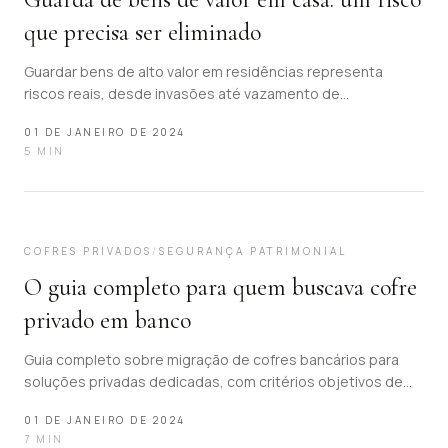
que precisa ser eliminado
Guardar bens de alto valor em residências representa
riscos reais, desde invasões até vazamento de
informações. A Sekuro oferece solução segura e sigilosa.
01 DE JANEIRO DE 2024
5
MIN
16
COFRES PRIVADOS
/
SEGURANÇA PATRIMONIAL
O guia completo para quem buscava cofre
privado em banco
Guia completo sobre migração de cofres bancários para
soluções privadas dedicadas, com critérios objetivos de
proteção, confidencialidade e governança.
01 DE JANEIRO DE 2024
7
MIN