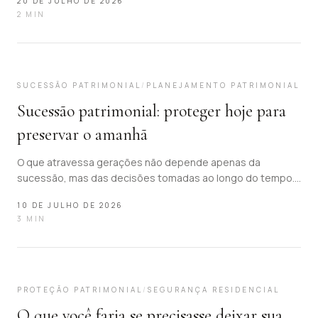
20 DE JULHO DE 2026
2
MIN
05
SUCESSÃO PATRIMONIAL
/
PLANEJAMENTO PATRIMONIAL
Sucessão patrimonial: proteger hoje para
preservar o amanhã
O que atravessa gerações não depende apenas da
sucessão, mas das decisões tomadas ao longo do tempo.
Entenda por que proteger, organizar e preservar o
10 DE JULHO DE 2026
patrimônio é parte essencial da construção de um legado
3
MIN
duradouro.
06
PROTEÇÃO PATRIMONIAL
/
SEGURANÇA RESIDENCIAL
O que você faria se precisasse deixar sua