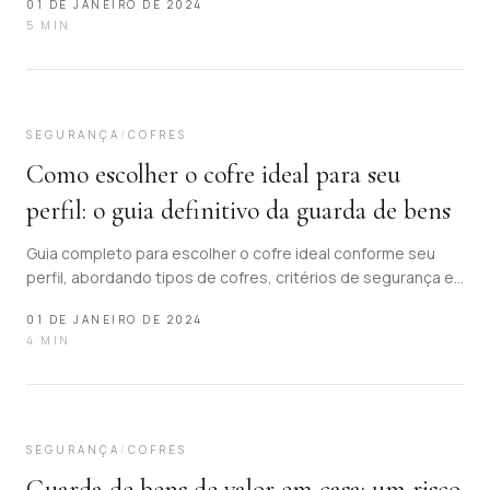
01 DE JANEIRO DE 2024
previsibilidade.
5
MIN
14
SEGURANÇA
/
COFRES
Como escolher o cofre ideal para seu
perfil: o guia definitivo da guarda de bens
Guia completo para escolher o cofre ideal conforme seu
perfil, abordando tipos de cofres, critérios de segurança e
soluções para proteção de bens de valor.
01 DE JANEIRO DE 2024
4
MIN
15
SEGURANÇA
/
COFRES
Guarda de bens de valor em casa: um risco