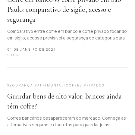
Paulo: comparativo de sigilo, acesso e
segurança
Comparativo entre cofre em banco e cofre privado focando
em sigilo, acesso previsível e segurança de categoria para
decisões patrimoniais em São Paulo.
01 DE JANEIRO DE 2024
5
MIN
13
SEGURANÇA PATRIMONIAL
/
COFRES PRIVADOS
Guardar bens de alto valor: bancos ainda
têm cofre?
Cofres bancários desapareceram do mercado. Conheça as
alternativas seguras e discretas para guardar joias,
documentos e bens sensíveis em São Paulo com sigilo e