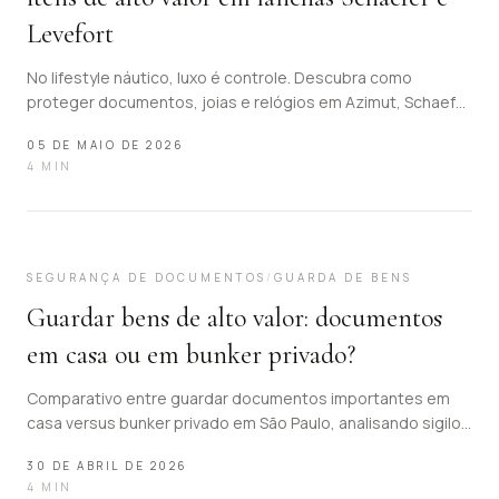
Levefort
No lifestyle náutico, luxo é controle. Descubra como
proteger documentos, joias e relógios em Azimut, Schaefer
e Levefort com a Sekuro.
05 DE MAIO DE 2026
4
MIN
10
SEGURANÇA DE DOCUMENTOS
/
GUARDA DE BENS
Guardar bens de alto valor: documentos
em casa ou em bunker privado?
Comparativo entre guardar documentos importantes em
casa versus bunker privado em São Paulo, analisando sigilo,
acesso e segurança como pilares de decisão.
30 DE ABRIL DE 2026
4
MIN