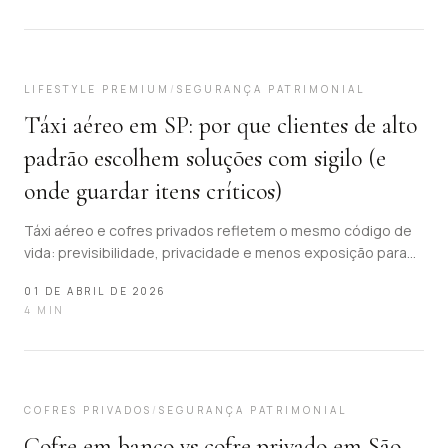
11
LIFESTYLE PREMIUM
/
SEGURANÇA PATRIMONIAL
Táxi aéreo em SP: por que clientes de alto
padrão escolhem soluções com sigilo (e
onde guardar itens críticos)
Táxi aéreo e cofres privados refletem o mesmo código de
vida: previsibilidade, privacidade e menos exposição para
bens sensíveis de alto valor.
01 DE ABRIL DE 2026
4
MIN
12
COFRES PRIVADOS
/
SEGURANÇA PATRIMONIAL
Cofre em banco vs cofre privado em São